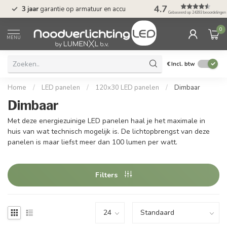
n
4.7
3 jaar
garantie op armatuur en accu
Gratis verzending 
Gebaseerd op 24393 beoordelingen
0
MENU
€
Incl. btw
Home
/
LED panelen
/
120x30 LED panelen
/
Dimbaar
Dimbaar
Met deze energiezuinige LED panelen haal je het maximale in
huis van wat technisch mogelijk is. De lichtopbrengst van deze
panelen is maar liefst meer dan 100 lumen per watt.
Filters