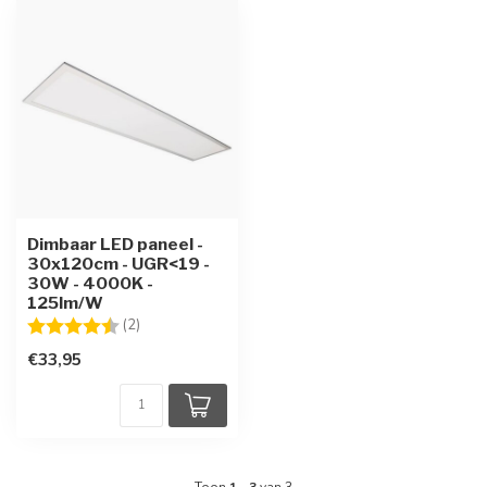
Dimbaar LED paneel -
30x120cm - UGR<19 -
30W - 4000K -
125lm/W
Beoordeling:
4.5 uit 5 sterren
(2)
€33,95
Toon
1
-
3
van 3