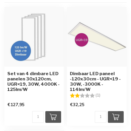
Set van 4 dimbare LED
Dimbaar LED paneel
panelen 30x120cm,
-120x30cm - UGR<19 -
UGR<19, 30W, 4000K -
30W, -3000K -
125lm/W
114lm/W
Beoordeling:
2.0 uit 5 sterren
(1)
€127,95
€32,25