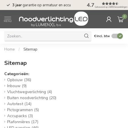
4.7
3 jaar
garantie op armatuur en accu
Gratis verzending 
Gebaseerd op 24393 beoordelingen
0
MENU
€
Incl. btw
Home
/
Sitemap
Sitemap
Categorieën:
Opbouw
(36)
Inbouw
(9)
Vluchtwegverlichting
(4)
Buiten noodverlichting
(20)
Autotest
(14)
Pictogrammen
(5)
Accupacks
(3)
Plafonnières
(17)
LED panelen
(46)