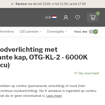
Service:
ma-do tot 23.00, vr tot 21.00, za tot 17.00
0
EUR
afonnières
LED panelen
Downlights
€
Incl. btw
oodverlichting met
ante kap, OTG-KL-2 - 6000K
cu)
Op voorraad
 stellen op continu (permanente verlichting) of nood (niet-
ontinue noodverlichting). Als fr armatuur is ingesteld op continu
ook als er geen stroomuitval is.
Lees meer
.