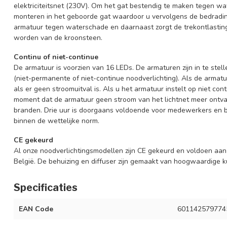
elektriciteitsnet (230V). Om het gat bestendig te maken tegen wa
monteren in het geboorde gat waardoor u vervolgens de bedradin
armatuur tegen waterschade en daarnaast zorgt de trekontlasting
worden van de kroonsteen.
Continu of niet-continue
De armatuur is voorzien van 16 LEDs. De armaturen zijn in te stel
(niet-permanente of niet-continue noodverlichting). Als de armatu
als er geen stroomuitval is. Als u het armatuur instelt op niet con
moment dat de armatuur geen stroom van het lichtnet meer ontvan
branden. Drie uur is doorgaans voldoende voor medewerkers en b
binnen de wettelijke norm.
CE gekeurd
Al onze noodverlichtingsmodellen zijn CE gekeurd en voldoen aan
België. De behuizing en diffuser zijn gemaakt van hoogwaardige k
Specificaties
EAN Code
601142579774