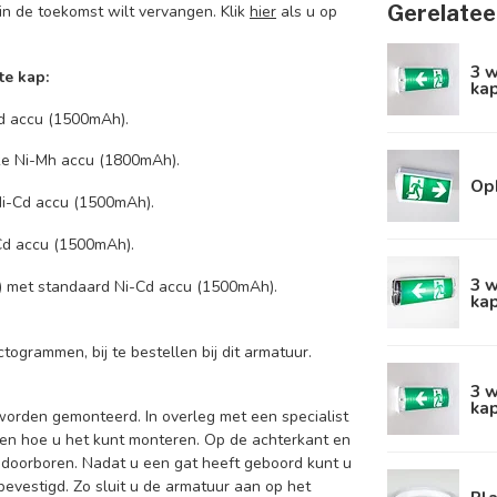
Gerelatee
e in de toekomst wilt vervangen. Klik
hier
als u op
3 w
te kap:
kap
Cd accu (1500mAh).
ijke Ni-Mh accu (1800mAh).
Op
 Ni-Cd accu (1500mAh).
-Cd accu (1500mAh).
3 w
it) met standaard Ni-Cd accu (1500mAh).
kap
ctogrammen, bij te bestellen bij dit armatuur.
3 w
kap
orden gemonteerd. In overleg met een specialist
t en hoe u het kunt monteren. Op de achterkant en
t doorboren. Nadat u een gat heeft geboord kunt u
bevestigd. Zo sluit u de armatuur aan op het