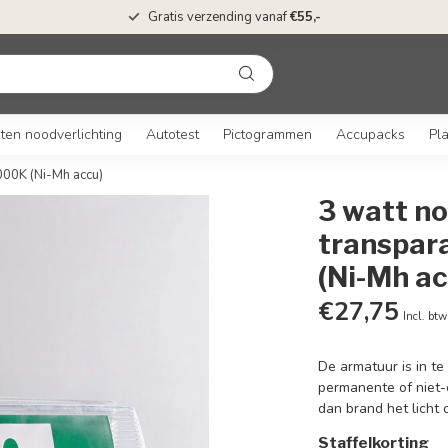
Gratis verzending vanaf
€55,-
ten noodverlichting
Autotest
Pictogrammen
Accupacks
Pl
000K (Ni-Mh accu)
3 watt n
transpar
(Ni-Mh ac
€27,75
Incl. btw
De armatuur is in te
permanente of niet-c
dan brand het licht 
Staffelkorting