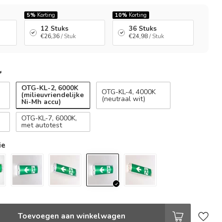
5%
Korting
10%
Korting
12 Stuks
36 Stuks
€26,36
/ Stuk
€24,98
/ Stuk
*
OTG-KL-2, 6000K
OTG-KL-4, 4000K
(milieuvriendelijke
(neutraal wit)
Ni-Mh accu)
OTG-KL-7, 6000K,
met autotest
ie
Toevoegen aan winkelwagen