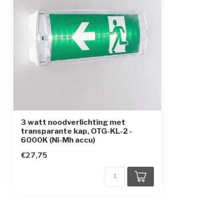
Levensduur LEDs
40.000 uur
Toebehoren
inclusief 4 pi
Continu bedrijf
instelbaar op c
Montagewijze
plafond of wa
Montagevorm
opbouw
Materiaal behuizing
polycarbonaat
3 watt noodverlichting met
transparante kap, OTG-KL-2 -
6000K (Ni-Mh accu)
€27,75