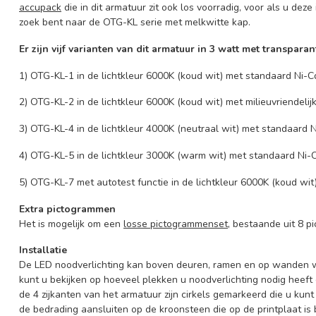
accupack
die in dit armatuur zit ook los voorradig, voor als u dez
zoek bent naar de OTG-KL serie met melkwitte kap.
Er zijn vijf varianten van dit armatuur in 3 watt met transparan
1) OTG-KL-1 in de lichtkleur 6000K (koud wit) met standaard Ni-
2) OTG-KL-2 in de lichtkleur 6000K (koud wit) met milieuvriendel
3) OTG-KL-4 in de lichtkleur 4000K (neutraal wit) met standaard
4) OTG-KL-5 in de lichtkleur 3000K (warm wit) met standaard Ni
5) OTG-KL-7 met autotest functie in de lichtkleur 6000K (koud w
Extra pictogrammen
Het is mogelijk om een
losse pictogrammenset
, bestaande uit 8 pi
Installatie
De LED noodverlichting kan boven deuren, ramen en op wanden w
kunt u bekijken op hoeveel plekken u noodverlichting nodig heef
de 4 zijkanten van het armatuur zijn cirkels gemarkeerd die u kun
de bedrading aansluiten op de kroonsteen die op de printplaat is 