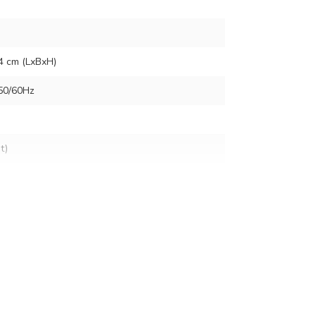
,4 cm (LxBxH)
50/60Hz
t)
DC)
00mAh
ading 36 uur)