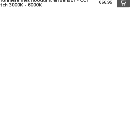
fonnière met noodunit en sensor - CCT
€66,95
tch 3000K - 6000K