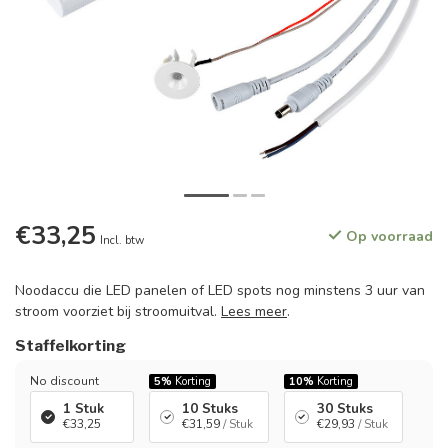
€33,25
Op voorraad
Incl. btw
Noodaccu die LED panelen of LED spots nog minstens 3 uur van
stroom voorziet bij stroomuitval.
Lees meer
.
Staffelkorting
No discount
5%
Korting
10%
Korting
1 Stuk
10 Stuks
30 Stuks
€33,25
€31,59
/ Stuk
€29,93
/ Stuk