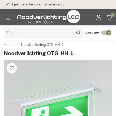
n
3 jaar
garantie op armatuur en accu
Gratis verzending 
0
MENU
€
Incl. btw
Home
/
Noodverlichting OTG-HH-1
Noodverlichting OTG-HH-1