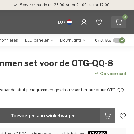
Service:
ma-do tot 23.00, vr tot 21.00, za tot 17.00
0
EUR
afonnières
LED panelen
Downlights
€
Incl. btw
mmen set voor de OTG-QQ-8
Op voorraad
staande uit 4 pictogrammen geschikt voor het armatuur OTG-QQ-
Toevoegen aan winkelwagen
ld voor 23.00 uur is morgen in huis*. Je hebt nog
17:05:29