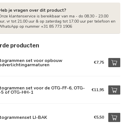
Heb je vragen over dit product?
Onze klantenservice is bereikbaar van ma - do 08.30 - 23.00
uur, vr tot 21.00 uur & op zaterdag tot 17.00 uur per telefoon en
WhatsApp op nummer +31 85 773 1906
rde producten
ctogrammen set voor opbouw
€7,75
odverlichtingarmaturen
ctogrammen set voor de OTG-FF-6, OTG-
€11,95
-5 of OTG-HH-1
ctogrammenset LI-BAK
€5,50