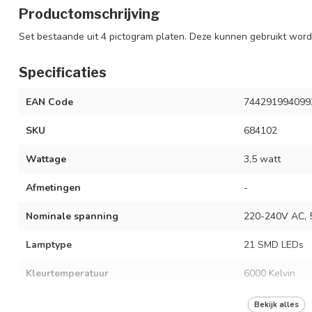
Productomschrijving
Set bestaande uit 4 pictogram platen. Deze kunnen gebruikt wor
Specificaties
EAN Code
744291994099
SKU
684102
Wattage
3,5 watt
Afmetingen
-
Nominale spanning
220-240V AC, 
Lamptype
21 SMD LEDs
Kleurtemperatuur
6000 Kelvin
Beschermingsgraad
IP65
Bekijk alles