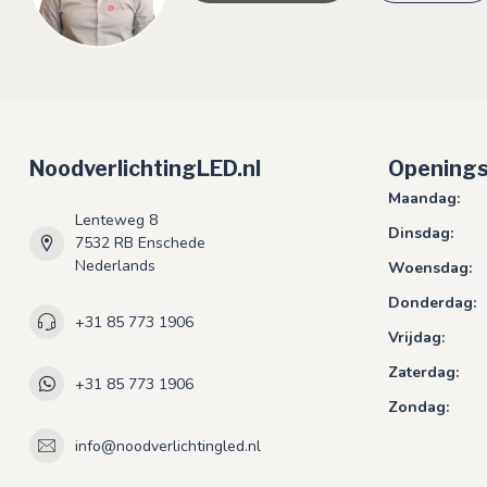
NoodverlichtingLED.nl
Openings
Maandag:
Lenteweg 8
Dinsdag:
7532 RB Enschede
Nederlands
Woensdag:
Donderdag:
+31 85 773 1906
Vrijdag:
Zaterdag:
+31 85 773 1906
Zondag:
info@noodverlichtingled.nl