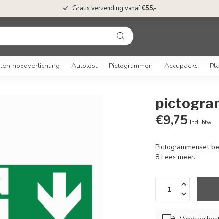
Gratis verzending vanaf
€55,-
ten noodverlichting
Autotest
Pictogrammen
Accupacks
Pl
pictogra
€9,75
Incl. btw
Pictogrammenset be
8
Lees meer
.
Vandaag beste