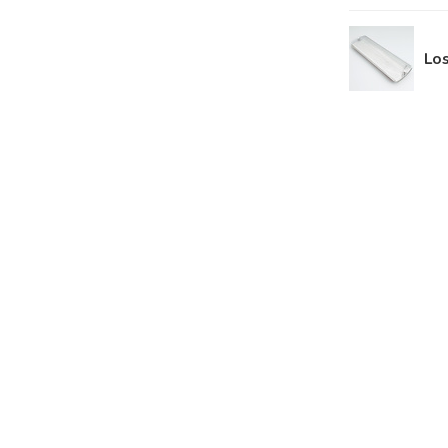
stand
Lo
i-Cd
ading 36 uur)
togram met pijl omhoog en een witte achterplaat
ontinu en niet-continu