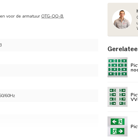
den voor de armatuur
OTG-QQ-8.
3
Gerelatee
Pi
no
Pi
50/60Hz
VV
Pi