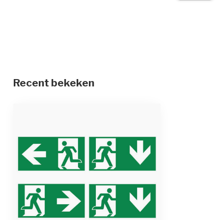
Lichtopbrengst
26 meter kijkaf
Accu
3,6V 800mAh N
Autonomie (noodtijd)
meer dan 3 uur
Laadtijd
24 uur (eerst l
Recent bekeken
Levensduur LEDs
40.000 uur
Toebehoren
inclusief 1 pic
Continu bedrijf
instelbaar op c
Montagewijze
plafond
Montagevorm
opbouw
Materiaal behuizing
polycarbonaat