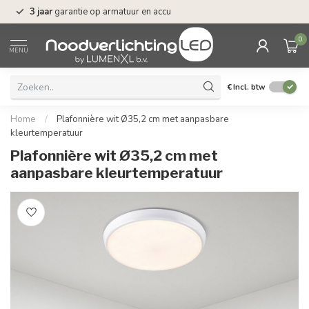
3 jaar
garantie op armatuur en accu
Gratis verzending 
0
MENU
€
Incl. btw
Home
/
Plafonnière wit Ø35,2 cm met aanpasbare
kleurtemperatuur
Plafonnière wit Ø35,2 cm met
aanpasbare kleurtemperatuur