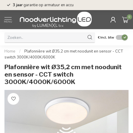
op armatuur en accu
Gratis verzending vanaf
€55,-
0
MENU
€
Incl. btw
Home
/
Plafonnière wit Ø35,2 cm met noodunit en sensor - CCT
switch 3000K/4000K/6000K
Plafonnière wit Ø35,2 cm met noodunit
en sensor - CCT switch
3000K/4000K/6000K