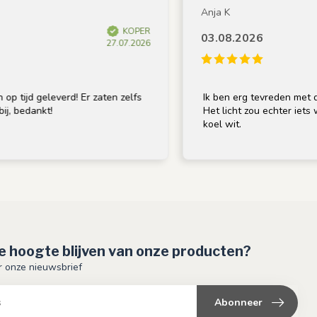
Anja K
KOPER
03.08.2026
27.07.2026
 tijd geleverd! Er zaten zelfs
Ik ben erg tevreden met de 
, bedankt!
Het licht zou echter iets war
koel wit.
de hoogte blijven van onze producten?
or onze nieuwsbrief
Abonneer