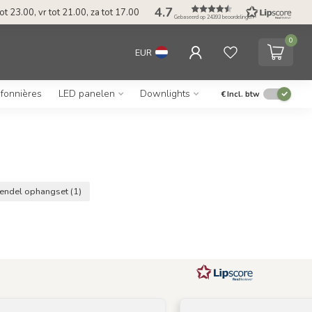
4.7
t 23.00, vr tot 21.00, za tot 17.00
Gebaseerd op 24393 beoordelingen
0
EUR
afonnières
LED panelen
Downlights
€
Incl. btw
endel ophangset
(1)