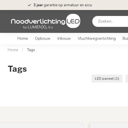
t*
3 jaar
garantie op armatuur en accu
Home
Opbouw
Inbouw
Vluchtwegverlichting
Bui
Home
/
Tags
Tags
LED paneel
(1)