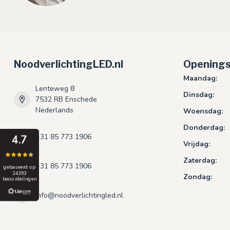
NoodverlichtingLED.nl
Openings
Maandag:
Lenteweg 8
Dinsdag:
7532 RB Enschede
Nederlands
Woensdag:
Donderdag:
+31 85 773 1906
4.7
Vrijdag:
Zaterdag:
+31 85 773 1906
gebaseerd op
24393
Zondag:
beoordelingen
info@noodverlichtingled.nl