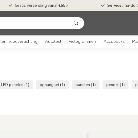
Gratis verzending vanaf
€55,-
Service:
ma-do to
ten noodverlichting
Autotest
Pictogrammen
Accupacks
Pl
LED panelen
(1)
ophangset
(1)
panelen
(1)
pendel
(1)
p